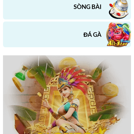
SÒNG BÀI
ĐÁ GÀ