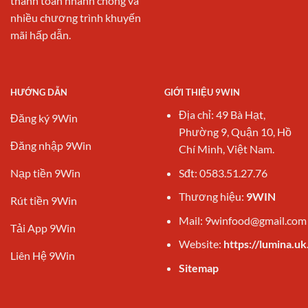
thanh toán nhanh chóng và
nhiều chương trình khuyến
mãi hấp dẫn.
HƯỚNG DẪN
GIỚI THIỆU 9WIN
Địa chỉ:
49 Bà Hạt,
Đăng ký 9Win
Ấn Tượng Đầu Tiên: Giao Diện & Trải Nghiệm Người Dùng
Phường 9, Quận 10, Hồ
Đăng nhập 9Win
Chí Minh, Việt Nam.
Duyệt trang mượt, phản hồi nhanh
Sđt: 0583.51.27.76
Nạp tiền 9Win
Một trang chủ tốt không chỉ đẹp mắt mà còn phải
Thương hiệu:
9WIN
Rút tiền 9Win
“trâu” (chạy mượt). 9Win đầu tư vào tối ưu tốc
Mail:
9winfood@gmail.com
độ — các hiệu ứng hiển thị không quá cầu kỳ,
Tải App 9Win
tránh những animation nặng làm quá tải trình
Website:
https://lumina.uk
Liên Hệ 9Win
duyệt. Khi bạn cuộn trang, các phần nội dung
Sitemap
được tải “tâm lý” (lazy load) để giảm gánh cho
trình duyệt.