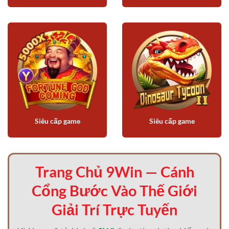
Siêu cấp game
Siêu cấp game
Trang Chủ 9Win — Cánh
Cổng Bước Vào Thế Giới
Giải Trí Trực Tuyến