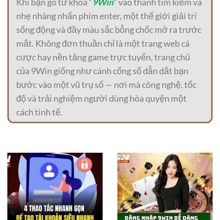
Khi bạn gõ từ khóa “
9Win
” vào thanh tìm kiếm và
nhẹ nhàng nhấn phím enter, một thế giới giải trí
sống động và đầy màu sắc bỗng chốc mở ra trước
mắt. Không đơn thuần chỉ là một trang web cá
cược hay nền tảng game trực tuyến, trang chủ
của 9Win giống như cánh cổng số dẫn dắt bạn
bước vào một vũ trụ số — nơi mà công nghệ, tốc
độ và trải nghiệm người dùng hòa quyện một
cách tinh tế.
Ngay từ cái nhìn đầu tiên, bạn sẽ bị thu hút bởi
giao diện hiện đại, đầy sức hút của trang chủ.
Hình ảnh động mượt mà, màu sắc đậm chất công
nghệ, các khối nội dung được sắp xếp hợp lý, và
những dòng chữ lớn mang thông điệp mạnh mẽ
như “Thưởng 100% cho người mới”, “Rút tiền
trong 3 phút”, hay “Game hot cập nhật mỗi